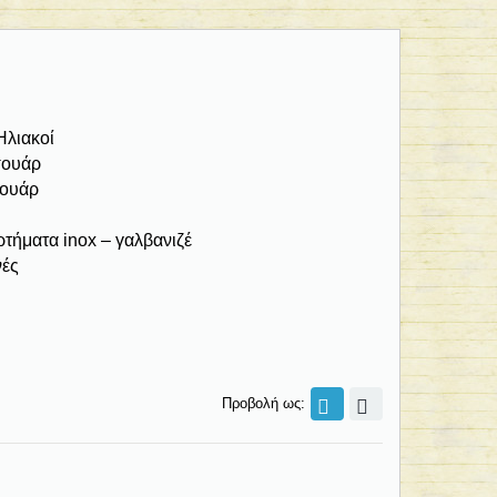
λιακοί
σουάρ
σουάρ
ρτήματα inox – γαλβανιζέ
νές
Προβολή ως: