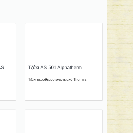
AS
Τζάκι AS-501 Alphatherm
Τζάκι αερόθερμο ενεργειακό Thormis