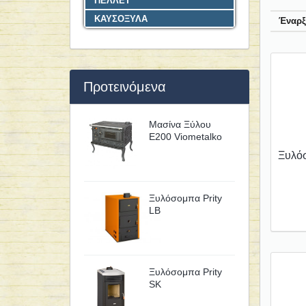
ΠΕΛΛΕΤ
ΚΑΥΣΟΞΥΛΑ
Έναρξ
Προτεινόμενα
Μασίνα Ξύλου
Ε200 Viometalko
Ξυλόσ
Ξυλόσομπα Prity
LB
Ξυλόσομπα Prity
SK