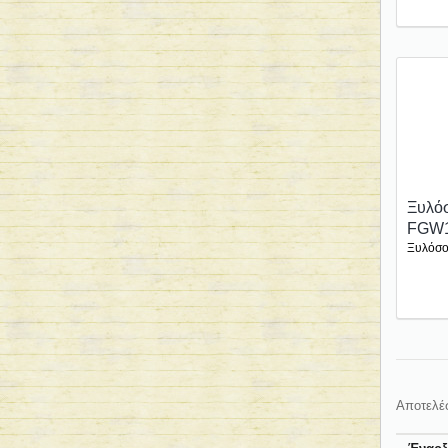
Ξυλόσ
FGW
Ξυλόσο
Αποτελέσ