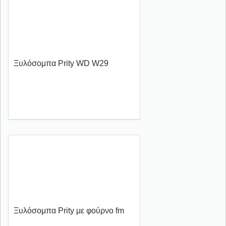
Ξυλόσομπα Prity WD W29
Ξυλόσομπα Prity με φούρνο fm