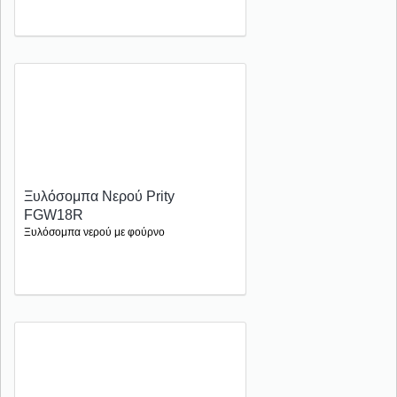
Ξυλόσομπα Νερού Prity
FGW18R
Ξυλόσομπα νερού με φούρνο