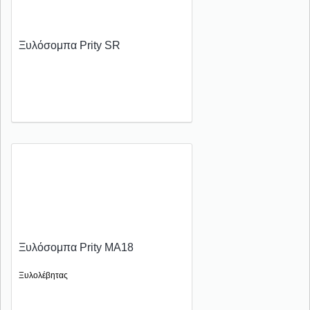
Ξυλόσομπα Prity SR
Ξυλόσομπα Prity MA18
Ξυλολέβητας