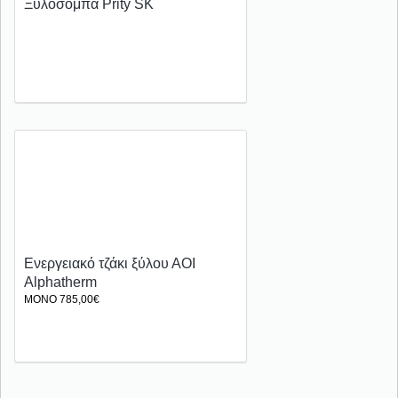
Ξυλόσομπα Prity SK
Ενεργειακό τζάκι ξύλου ΑΟΙ
Αlphatherm
ΜΟΝΟ 785,00€